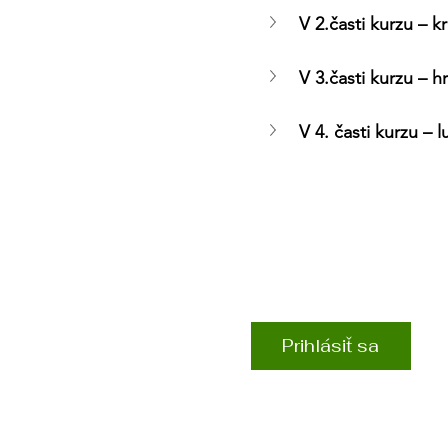
V 2.časti kurzu – k
V 3.časti kurzu – h
V 4. časti kurzu – 
Prihlásiť sa