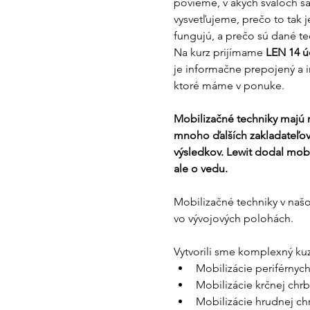
povieme, v akých svaloch sa 
vysvetľujeme, prečo to tak
fungujú, a prečo sú dané tec
Na kurz prijímame 
LEN 14 úč
je informačne prepojený a in
ktoré máme v ponuke. 
Mobilizačné techniky majú na
mnoho ďalších zakladateľov 
výsledkov. Lewit dodal mob
ale o vedu. 
Mobilizačné techniky v našo
vo vývojových polohách. 
Vytvorili sme komplexný kuz
Mobilizácie periférnych 
Mobilizácie krčnej chrbt
Mobilizácie hrudnej chrb