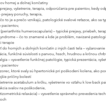
ov hornej a dolnej končatiny
 prejavy, vyšetrenie, terapia, odporúčania pre paientov, kedy o
prejavy poruchy, terapia,
čo to je a prečo vznikajú, patologické svalové reťazce, ako sa typ
 pacientov,
(periarthritis humeroscapularis) – typické prejavy, priebeh, ter
syndrome – čo to znamené a kde je problém, navizané patologic
i terapie
 do horných a dolných končatín z iných časti tela – vyžarovanie z
cia, funkčné súvislosti s panvou, hssch, hrudnou a krčnou chrb
gia – vysvetlenie funkčnej patológie, typická prezentácia, vyšetr
 pacientov
zorec, ktoré svaly sú hpertonické pri poškodení kolena, ako po
jšie príčiny bolestí
šetrenie acetabulum a krčku, vyšetrenie vo vzťahu k low back pai
akcia svalov na poškodenie,
stizometrická relaxácia) – vysvetlenie správneho prevedenia tech
loch