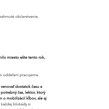
 zahrnuté občerstvenie, 
nilo miesto ešte tento rok, 
om oddelení pracujeme. 
 venovať dostatok času a 
potrebný čas, lektor, ktorý 
 o mobilizácií kĺbov, ale aj 
každej blokády si 