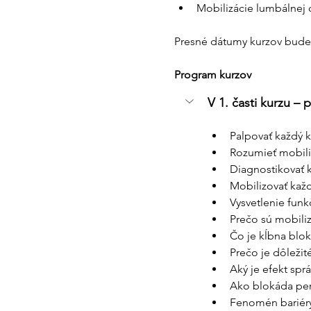
Mobilizácie lumbálnej ch
Presné dátumy kurzov bud
Program kurzov
V 1. časti kurzu – p
Palpovať každý k
Rozumieť mobili
Diagnostikovať 
Mobilizovať každ
Vysvetlenie fun
Prečo sú mobiliz
Čo je kĺbna blok
Prečo je dôležit
Aký je efekt spr
Ako blokáda peri
Fenomén bariéry 