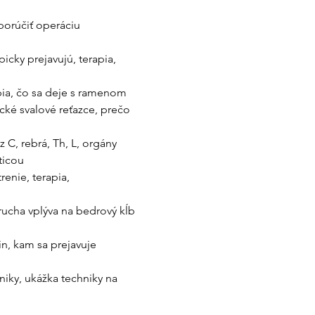
dporúčiť operáciu
icky prejavujú, terapia, 
apia, čo sa deje s ramenom
ké svalové reťazce, prečo 
 C, rebrá, Th, L, orgány
ticou
enie, terapia, 
rucha vplýva na bedrový kĺb 
n, kam sa prejavuje 
niky, ukážka techniky na 