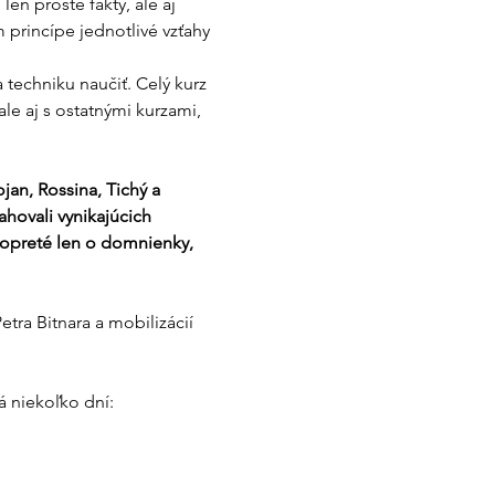
en prosté fakty, ale aj 
princípe jednotlivé vzťahy 
techniku naučiť. Celý kurz 
le aj s ostatnými kurzami, 
jan, Rossina, Tichý a 
hovali vynikajúcich 
 opreté len o domnienky, 
ra Bitnara a mobilizácií 
á niekoľko dní: