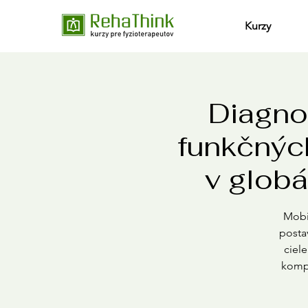
Kurzy
Diagno
funkčnýc
v globá
Mobil
posta
ciele
kompl