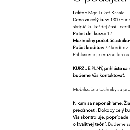
Lektor: 
Mgr. Lukáš Kasala
Cena za celý kurz: 
1300 eur 
skriptá ku každej časti, cert
Počet dní kurzu: 
12
Maximálny počet účastníkov
Počet kreditov: 
72 kreditov
Prihlásenie je možné len na 
KURZ JE PLNÝ, prihláste sa n
budeme Vás kontaktovať.
Mobilizačné techniky sú pr
Nikam sa neponáhľame. Žiadn
precíznosti. Dokopy celý kur
Vás skontroluje, poprípade ch
o kvalitnej teórií. 
Budeme sa 