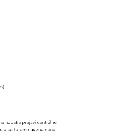
m)
a napätia prejaví centrálne
éru a čo to pre nás znamená