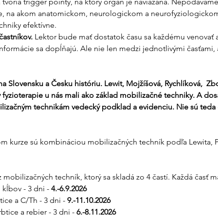
tvoria trigger pointy, na ktorý orgán je naviazaná. Nepodávame l
 je, na akom anatomickom, neurologickom a neurofyziologickom 
hniky efektívne. 
astníkov. 
Lektor bude mať dostatok času sa každému venovať a 
formácie sa dopĺňajú. Ale nie len medzi jednotlivými časťami, a
 Slovensku a Česku históriu. Lewit, Mojžíšová, Rychlíková,  Zbo
fyzioterapie u nás mali ako základ mobilizačné techniky. A dosa
ilizačným technikám vedecký podklad a evidenciu. Nie sú teda
m kurze sú kombináciou mobilizačných techník podľa Lewita, Pet
 mobilizačných techník, ktorý sa skladá zo 4 častí. Každá časť m
kĺbov - 3 dni - 
4.-6.9.2026
ice a C/Th - 3 dni - 
9.-11.10.2026
tice a rebier - 3 dni - 
6.-8.11.2026