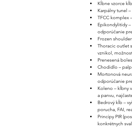
Kĺbne vzorce kĺb
Karpálny tunel –
TFCC komplex – 
Epikondylitídy – 
odporúčanie pre
Frozen shoulder 
Thoracic outlet 
vznikol, možnost
Prenesená bolesť
Chodidlo – palpá
Mortonová neural
odporúčanie pre
Koleno – kĺbny v
a panvu, najčaste
Bedrový kĺb – vy
porucha, FAI, re
Princípy PIR (po
konkrétnych sva