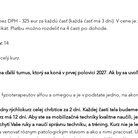
bez DPH - 325 eur za každú časť (každá časť má 3 dni). V cene je
ifikát. Platbu možno rozdeliť na 4 časti po dohode. 
:
 14
celý kurz.
a ďalší turnus, ktorý sa koná v prvej polovici 2027. Ak by sa uvoľ
e fyzioterapeutov alfou a omegou a je v podstate jedno, na ak
y rýchlokurz celej chrbtice za 2 dni. Každej časti tela budeme
z má 12 dní. Aby ste sa mobilizačné techniky kvalitne naučili, je 
ytí Vaše ruky a naučí správnu techniku, a tréning. Kurz nie je len
venovať rôznym patologickým stavom a ako s nimi pracovať. U 