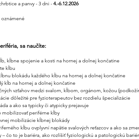
rbtice a panvy - 3 dni - 
4.-6.12.2026
e oznámené
eriféria, sa naučíte:
ĺb, kĺbne spojenie a kosti na hornej a dolnej končatine
te kĺbu
kĺbnu blokádu každého kĺbu na hornej a dolnej končatine
ý kĺb na hornej a dolnej končatine
kčných vzťahov medzi svalom, kĺbom, orgánom, kožou (podkoží
ácie dôležité pre fyzioterapeutov bez rozdielu špecializácie
áda a ako sa typicky či atypicky prejavuje
é mobilizovať periférne kĺby
ávnej mobilizácie kĺbnej blokády
ferného kĺbu ovplyvní napätie svalových reťazcov a ako sa zmen
– čo to je bariéra, ako rozlíšiť fyziologickú a patologickú bari