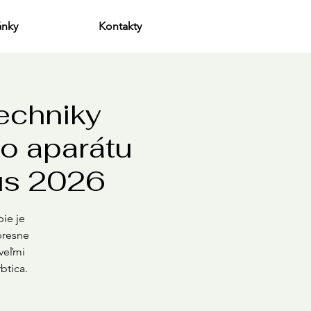
ánky
Kontakty
echniky
o aparátu
nus 2026
pie je
presne
 veľmi
btica.