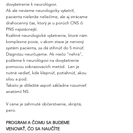
dovyšetrenie k neurológovi. 
Ak ale nevieme neurologicky vyšetriť, 
pacienta nielenže neliečime, ale aj strácame 
drahocenný čas, ktorý je u porúch CNS či 
PNS najvzácnejší. 
Kvalitné neurologické vyšetrenie, ktoré nám 
komplexne povie, v akom stave je nervový 
systém pacienta, sa dá stihnúť do 5 minúť. 
Diagnózu neurčujeme. Ak niečo "nehrá", 
pošleme k neurológovi na dovyšetrenie 
pomocou zobrazovacích metód.  Len je 
nutné vedieť, kde klepnúť, potiahnúť, akou 
silou a pod. 
Takisto je dôležité aspoň základne rozumieť 
anatómií NS. 
V cene je zahrnuté občerstvenie, skriptá, 
pero.
PROGRAM A ČOMU SA BUDEME 
VENOVAŤ, ČO SA NAUČÍTE