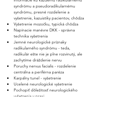
informácie ku každému radikularnému 
syndrómu a pseudoradikularnému 
syndrómu, presné rozdelenie a 
vyšetrenie, kazuistiky pacientov, chôdza
Vyšetrenie mozočku, typická chôdza
Napínacie manévre DKK - správna 
technika vyšetrenia
Jemné neurologické príznaky 
radikularného syndrómu - teda, 
radikulár ešte nie je plne rozvinutý, ale 
zachytíme dráždenie nervu
Poruchy nervus facialis - rozdelenie 
centrálna a periférna paréza
Karpálny tunel - vyšetrenie
Ucelené neurologické vyšetrenie
Pochopiť dôležitosť neurologického 
vyšetrenia v praxi
Dobrý pocit zo znalosti neurologického 
vyšetrenia
Mať rád neurológiu
Suma sumarum sa naučíte rýchle a 
komplexné neurologické vyšetrenie 