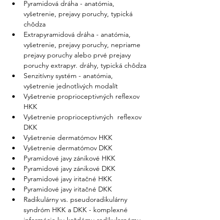
Pyramidová dráha - anatómia, 
vyšetrenie, prejavy poruchy, typická 
chôdza
Extrapyramidová dráha - anatómia, 
vyšetrenie, prejavy poruchy, nepriame 
prejavy poruchy alebo prvé prejavy 
poruchy extrapyr. dráhy, typická chôdza
Senzitívny systém - anatómia, 
vyšetrenie jednotlivých modalít
Vyšetrenie proprioceptivných reflexov 
HKK
Vyšetrenie proprioceptivných  reflexov 
DKK
Vyšetrenie dermatómov HKK
Vyšetrenie dermatómov DKK
Pyramidové javy zánikové HKK
Pyramidové javy zánikové DKK
Pyramidové javy iritačné HKK
Pyramidové javy iritačné DKK
Radikulárny vs. pseudoradikulárny 
syndróm HKK a DKK - komplexné 