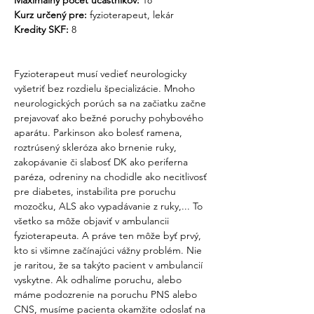
Maximálny počet účastníkov:
 18
Kurz určený pre: 
fyzioterapeut, lekár
Kredity SKF: 
8
Fyzioterapeut musí vedieť neurologicky 
vyšetriť bez rozdielu špecializácie. Mnoho 
neurologických porúch sa na začiatku začne 
prejavovať ako bežné poruchy pohybového 
aparátu. Parkinson ako bolesť ramena, 
roztrúsený skleróza ako brnenie ruky, 
zakopávanie či slabosť DK ako periferna 
paréza, odreniny na chodidle ako necitlivosť 
pre diabetes, instabilita pre poruchu 
mozočku, ALS ako vypadávanie z ruky,... To 
všetko sa môže objaviť v ambulancii 
fyzioterapeuta. A práve ten môže byť prvý, 
kto si všimne začínajúci vážny problém. Nie 
je raritou, že sa takýto pacient v ambulancií 
vyskytne. Ak odhalíme poruchu, alebo 
máme podozrenie na poruchu PNS alebo 
CNS, musíme pacienta okamžite odoslať na 