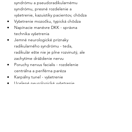
syndrómu a pseudoradikularnému 
syndrómu, presné rozdelenie a 
vyšetrenie, kazuistiky pacientov, chôdza
Vyšetrenie mozočku, typická chôdza
Napínacie manévre DKK - správna 
technika vyšetrenia
Jemné neurologické príznaky 
radikularného syndrómu - teda, 
radikulár ešte nie je plne rozvinutý, ale 
zachytíme dráždenie nervu
Poruchy nervus facialis - rozdelenie 
centrálna a periférna paréza
Karpálny tunel - vyšetrenie
Ucelené neurologické vyšetrenie
Pochopiť dôležitosť neurologického 
vyšetrenia v praxi
Dobrý pocit zo znalosti neurologického 
vyšetrenia
Mať rád neurológiu
Suma sumarum sa naučíte rýchle a 
komplexné neurologické vyšetrenie 