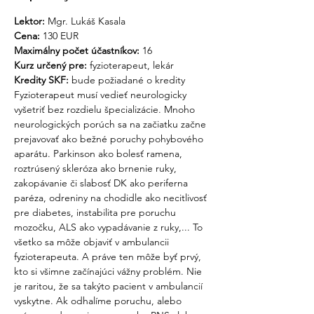
Lektor: 
Mgr. Lukáš Kasala
Cena:
 130 EUR 
Maximálny počet účastníkov:
 16
Kurz určený pre: 
fyzioterapeut, lekár
Kredity SKF: 
bude požiadané o kredity 
Fyzioterapeut musí vedieť neurologicky 
vyšetriť bez rozdielu špecializácie. Mnoho 
neurologických porúch sa na začiatku začne 
prejavovať ako bežné poruchy pohybového 
aparátu. Parkinson ako bolesť ramena, 
roztrúsený skleróza ako brnenie ruky, 
zakopávanie či slabosť DK ako periferna 
paréza, odreniny na chodidle ako necitlivosť 
pre diabetes, instabilita pre poruchu 
mozočku, ALS ako vypadávanie z ruky,... To 
všetko sa môže objaviť v ambulancii 
fyzioterapeuta. A práve ten môže byť prvý, 
kto si všimne začínajúci vážny problém. Nie 
je raritou, že sa takýto pacient v ambulancií 
vyskytne. Ak odhalíme poruchu, alebo 