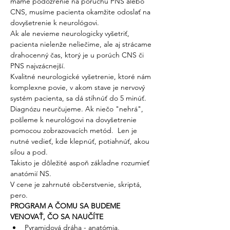
máme podozrenie na poruchu PNS alebo 
CNS, musíme pacienta okamžite odoslať na 
dovyšetrenie k neurológovi. 
Ak ale nevieme neurologicky vyšetriť, 
pacienta nielenže neliečime, ale aj strácame 
drahocenný čas, ktorý je u porúch CNS či 
PNS najvzácnejší. 
Kvalitné neurologické vyšetrenie, ktoré nám 
komplexne povie, v akom stave je nervový 
systém pacienta, sa dá stihnúť do 5 minúť. 
Diagnózu neurčujeme. Ak niečo "nehrá", 
pošleme k neurológovi na dovyšetrenie 
pomocou zobrazovacích metód.  Len je 
nutné vedieť, kde klepnúť, potiahnúť, akou 
silou a pod. 
Takisto je dôležité aspoň základne rozumieť 
anatómií NS. 
V cene je zahrnuté občerstvenie, skriptá, 
pero.
PROGRAM A ČOMU SA BUDEME 
VENOVAŤ, ČO SA NAUČÍTE
Pyramidová dráha - anatómia, 