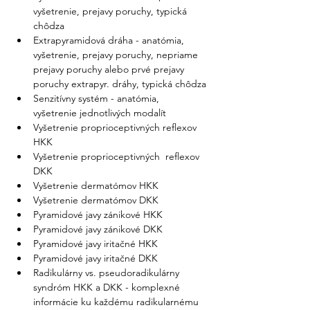
vyšetrenie, prejavy poruchy, typická 
chôdza
Extrapyramidová dráha - anatómia, 
vyšetrenie, prejavy poruchy, nepriame 
prejavy poruchy alebo prvé prejavy 
poruchy extrapyr. dráhy, typická chôdza
Senzitívny systém - anatómia, 
vyšetrenie jednotlivých modalít
Vyšetrenie proprioceptivných reflexov 
HKK
Vyšetrenie proprioceptivných  reflexov 
DKK
Vyšetrenie dermatómov HKK
Vyšetrenie dermatómov DKK
Pyramidové javy zánikové HKK
Pyramidové javy zánikové DKK
Pyramidové javy iritačné HKK
Pyramidové javy iritačné DKK
Radikulárny vs. pseudoradikulárny 
syndróm HKK a DKK - komplexné 
informácie ku každému radikularnému 