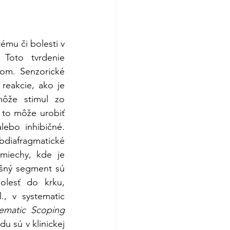
mu či bolesti v 
Toto tvrdenie 
xom. Senzorické 
eakcie, ako je 
môže stimul zo 
to môže urobiť 
ebo inhibičné. 
bdiafragmatické 
miechy, kde je 
ušný segment sú 
lesť do krku, 
., v systematic 
ematic Scoping 
 sú v klinickej 