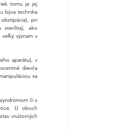
ek tomu je jej 
u býva technika 
bstipácia), pri 
terilita), ako 
 veľký význam v 
ho aparátu), v 
scentné dievča 
manipuláciou sa 
n syndrómom či s 
btice. U oboch 
stav vnútorných 