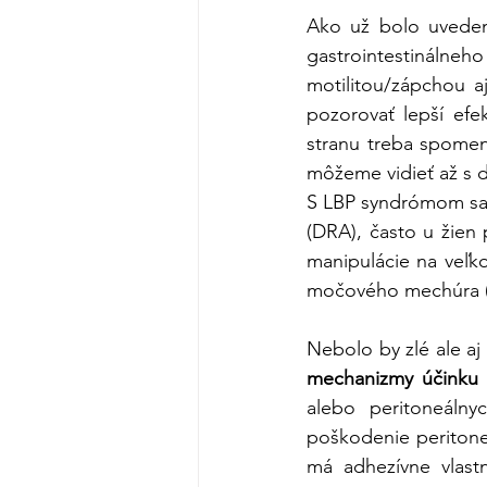
Ako už bolo uvedené
gastrointestináln
motilitou/zápchou a
pozorovať lepší efek
stranu treba spomenú
môžeme vidieť až s 
S LBP syndrómom sa v
(DRA), často u žien 
manipulácie na veľko
močového mechúra 
Nebolo by zlé ale aj 
mechanizmy účinku v
alebo peritoneálny
poškodenie peritone
má adhezívne vlastn