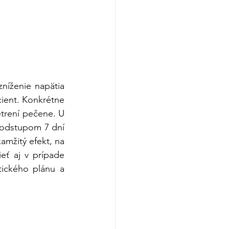
níženie napätia 
cient. Konkrétne 
trení pečene. U 
 odstupom 7 dní 
mžitý efekt, na 
ť aj v prípade 
tického plánu a 