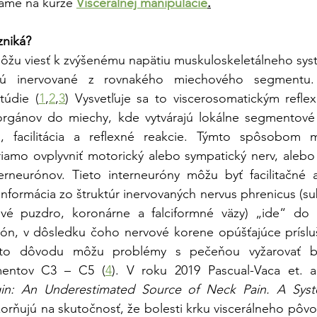
áme na kurze 
Viscerálnej manipulácie
.
zniká?
môžu viesť k zvýšenému napätiu muskuloskeletálneho systé
 sú inervované z rovnakého miechového segmentu. 
túdie (
1
,
2
,
3
) Vysvetľuje sa to viscerosomatickým refle
orgánov do miechy, kde vytvárajú lokálne segmentové r
a, facilitácia a reflexné reakcie. Týmto spôsobom 
iamo ovplyvniť motorický alebo sympatický nerv, alebo 
erneurónov. Tieto interneuróny môžu byť facilitačné al
informácia zo štruktúr inervovaných nervus phrenicus (su
vé puzdro, koronárne a falciformné väzy) „ide“ do 
eurón, v dôsledku čoho nervové korene opúšťajúce prísl
to dôvodu môžu problémy s pečeňou vyžarovať bo
mentov C3 – C5 (
4
). V roku 2019 Pascual-Vaca et. al
gin: An Underestimated Source of Neck Pain. A Syst
orňujú na skutočnosť, že bolesti krku viscerálneho pôvodu