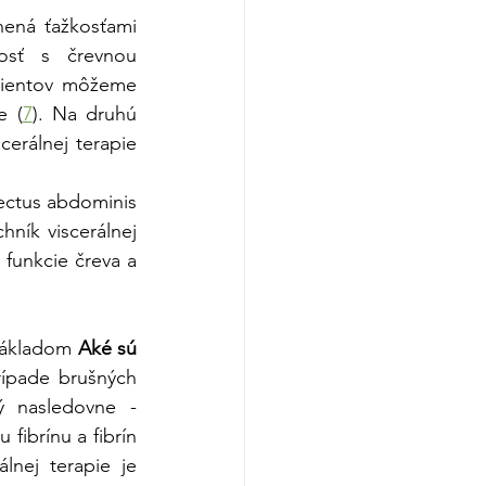
ená ťažkosťami 
osť s črevnou 
cientov môžeme 
e (
7
). Na druhú 
erálnej terapie 
ectus abdominis 
ník viscerálnej 
funkcie čreva a 
 základom 
Aké sú 
ípade brušných 
ý nasledovne - 
ibrínu a fibrín 
nej terapie je 