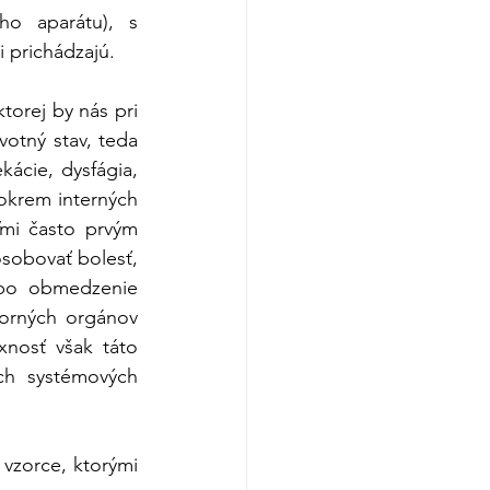
ho aparátu), s 
i prichádzajú.
torej by nás pri 
tný stav, teda 
ácie, dysfágia, 
okrem interných 
mi často prvým 
obovať bolesť, 
ebo obmedzenie 
rných orgánov 
xnosť však táto 
ch systémových 
vzorce, ktorými 