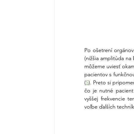
Po ošetrení orgánov
(nižšia amplitúda na 
môžeme uviesť okamž
pacientov s funkčnou
(
5
). Preto si pripome
čo je nutné pacient
vyššej frekvencie te
voľbe ďalších techník