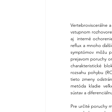
Vertebroviscerálne a 
vstupnom rozhovore 
aj  interné ochoreni
reflux a mnoho ďalš
symptómov môžu pre
prejavom poruchy or
charakteristické bl
rozsahu pohybu (RO
tieto zmeny odstráni
metóda kladie veľké
sústav a diferenciáln
Pre určité poruchy m