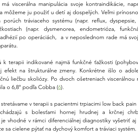
má viscerálna manipulácia svoje kontraindikácie, napri
é a môžeme ju použiť u detí aj dospelých. Veľmi prínosno
 porúch tráviaceho systému (napr. reflux, dyspepsie, o
kostiach (napr. dysmenorea, endometrióza, funkčná s
i adhézií po operáciách,  a v neposlednom rade má svoj
parátu.
 k terapii indikované najmä funkčné ťažkosti (pohybové
aj efekt na štrukturálne zmeny. Konkrétne išlo o adole
čnú liečbu skoliózy. Po dvoch ošetreniach viscerálnou 
ila o 6,8° podľa Cobba (
6
). 
 stretávame v terapii s pacientmi trpiacimi low back pai
richádzajú s bolesťami hornej hrudnej a krčnej chr
e vhodné v rámci diferenciálnej diagnostiky vyšetriť aj 
 sa cielene pýtať na dychový komfort a tráviaci systém. 