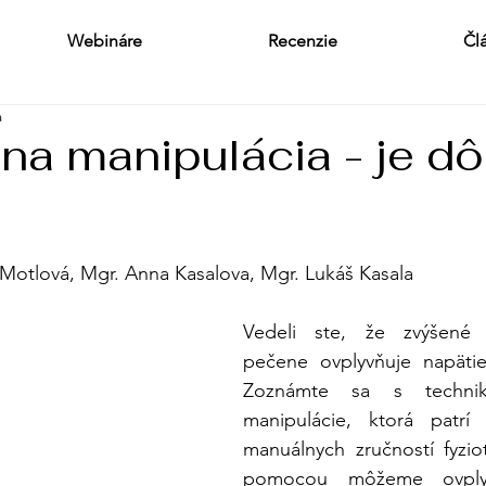
Webináre
Recenzie
Čl
a
na manipulácia - je dô
 Motlová, Mgr. Anna Kasalova, Mgr. Lukáš Kasala
Vedeli ste, že zvýšené n
pečene ovplyvňuje napätie
Zoznámte sa s technikou
manipulácie, ktorá patrí
manuálnych zručností fyziot
pomocou môžeme ovplyv