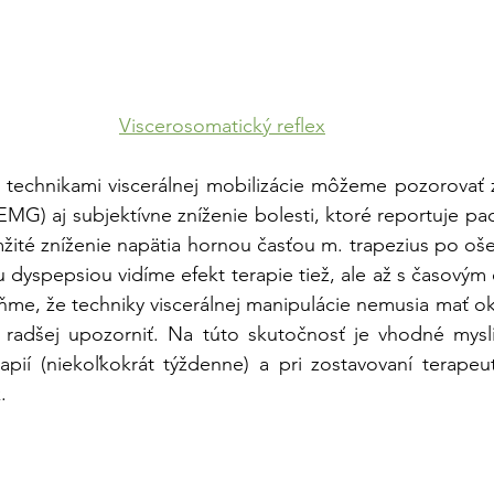
Viscerosomatický reflex
 technikami viscerálnej mobilizácie môžeme pozorovať z
EMG) aj subjektívne zníženie bolesti, ktoré reportuje pa
ité zníženie napätia hornou časťou m. trapezius po oše
 dyspepsiou vidíme efekt terapie tiež, ale až s časovým
ňme, že techniky viscerálnej manipulácie nemusia mať oka
 radšej upozorniť. Na túto skutočnosť je vhodné myslie
rapií (niekoľkokrát týždenne) a pri zostavovaní terapeu
.