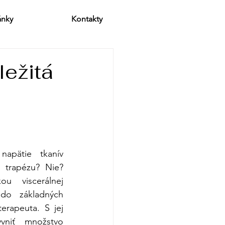
ánky
Kontakty
ležitá
apätie tkanív 
 trapézu? Nie? 
 viscerálnej 
 do základných 
erapeuta. S jej 
niť množstvo 