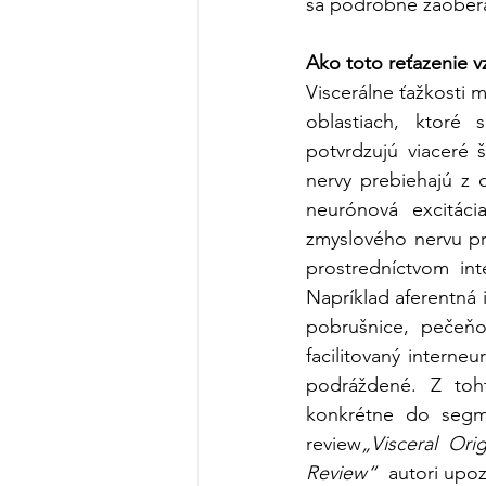
sa podrobne zaober
Ako toto reťazenie v
Viscerálne ťažkosti 
oblastiach, ktoré
potvrdzujú viaceré š
nervy prebiehajú z 
neurónová excitáci
zmyslového nervu pr
prostredníctvom int
Napríklad aferentná 
pobrušnice, pečeňo
facilitovaný intern
podráždené. Z toh
konkrétne do seg
review
„Visceral Ori
Review“ 
 autori upoz