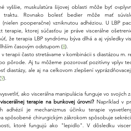
 vyššie, muskulatúra šijovej oblasti môže byť ovplyvn
eho traktu. Rovnako bolesť bedier môže mať súvisl
j (nielen pooperačne) vzniknutou adhéziou. U LBP pa
t terapie, ktorej súčasťou je práve viscerálne ošetreni
ť, že terapia LBP syndrómu býva dlhá a aj výsledky visc
dlhším časovým odstupom (
8
).
 terapii často stretávame v kombinácii s diastázou m. r
po pôrode. Aj tu môžeme pozorovať pozitívny vplyv tech
sť diastázy, ale aj na celkovom zlepšení vyprázdňovacej 
(
9
).
vysvetliť, ako viscerálna manipulácia funguje vo svojich
iscerálnej terapie na bunkovej úrovni?
 Napríklad v pr
ch adhézií je mechanizmus účinku terapie vysvetlen
a spôsobené chirurgickým zákrokom spôsobuje sekréciu f
osti, ktoré fungujú ako "lepidlo". V dôsledku viscerál