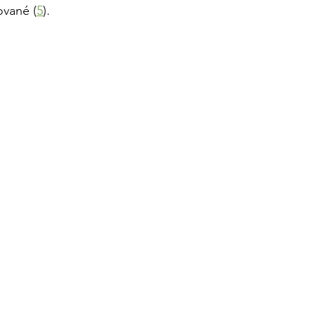
ované (
5
).