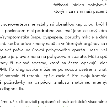
ťažkostí (nielen pohybové
ktorými za nami naši pacient
viscerovertebrálne vzťahy sú obsiahlou kapitolou, kvôli k
s pacientom mal podrobne zaujímať jeho celkový zdravo
e/symptomatika (napr. dyspepsia, poruchy mikcie a defek
ích), keďže práve zmeny napätia vnútorných orgánov sa 
javiť práve na úrovni pohybového aparátu, resp. veľ
gánu je práve zmena na pohybovom aparáte. Môžu spôs
okády či svalové spazmy, ktoré sa často opakujú, al
M). Po diagnostike môžeme pomocou ošetrenia vnúto
ť natrvalo či terapiu lepšie zacieliť. Pre svoju komple
 požiadavky na palpáciu, znalosti anatómie, interný
u diagnostiku.
áme už k dispozícii popísané charakteristické viscerálne 