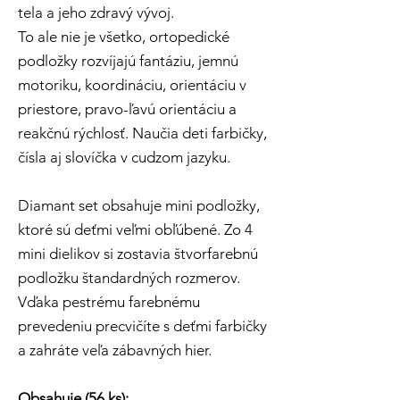
tela a jeho zdravý vývoj.
To ale nie je všetko, ortopedické
podložky rozvíjajú fantáziu, jemnú
motoriku, koordináciu, orientáciu v
priestore, pravo-ľavú orientáciu a
reakčnú rýchlosť. Naučia deti farbičky,
čísla aj slovíčka v cudzom jazyku.
Diamant set obsahuje mini podložky,
ktoré sú deťmi veľmi obľúbené. Zo 4
mini dielikov si zostavia štvorfarebnú
podložku štandardných rozmerov.
Vďaka pestrému farebnému
prevedeniu precvičíte s deťmi farbičky
a zahráte veľa zábavných hier.
Obsahuje (56 ks):