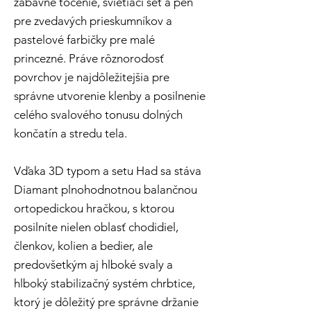
zábavné točenie, svietiaci set a peň
pre zvedavých prieskumníkov a
pastelové farbičky pre malé
princezné. Práve rôznorodosť
povrchov je najdôležitejšia pre
správne utvorenie klenby a posilnenie
celého svalového tonusu dolných
končatín a stredu tela.
Vďaka 3D typom a setu Had sa stáva
Diamant plnohodnotnou balančnou
ortopedickou hračkou, s ktorou
posilníte nielen oblasť chodidiel,
členkov, kolien a bedier, ale
predovšetkým aj hlboké svaly a
hlboký stabilizačný systém chrbtice,
ktorý je dôležitý pre správne držanie